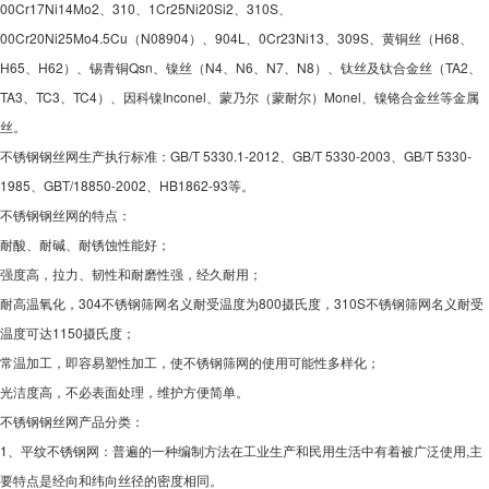
00Cr17Ni14Mo2、310、1Cr25Ni20Si2、310S、
00Cr20Ni25Mo4.5Cu（N08904）、904L、0Cr23Ni13、309S、黄铜丝（H68、
H65、H62）、锡青铜Qsn、镍丝（N4、N6、N7、N8）、钛丝及钛合金丝（TA2、
TA3、TC3、TC4）、因科镍Inconel、蒙乃尔（蒙耐尔）Monel、镍铬合金丝等金属
丝。
不锈钢钢丝网生产执行标准：GB/T 5330.1-2012、GB/T 5330-2003、GB/T 5330-
1985、GBT/18850-2002、HB1862-93等。
不锈钢钢丝网的特点：
耐酸、耐碱、耐锈蚀性能好；
强度高，拉力、韧性和耐磨性强，经久耐用；
耐高温氧化，304不锈钢筛网名义耐受温度为800摄氏度，310S不锈钢筛网名义耐受
温度可达1150摄氏度；
常温加工，即容易塑性加工，使不锈钢筛网的使用可能性多样化；
光洁度高，不必表面处理，维护方便简单。
不锈钢钢丝网产品分类：
1、平纹不锈钢网：普遍的一种编制方法在工业生产和民用生活中有着被广泛使用,主
要特点是经向和纬向丝径的密度相同。