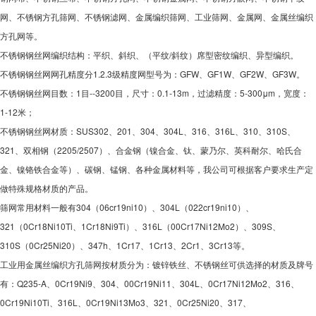
网、不锈钢方孔筛网、不锈钢滤网、金属编织筛网、工业筛网、金属网、金属丝编织
方孔网等。
不锈钢钢丝网编织结构：平织、斜织、（平纹/斜纹）席型密纹编织、异型编织。
不锈钢钢丝网网孔精度分1.2.3级精度网型号为：GFW、GF1W、GF2W、GF3W。
不锈钢钢丝网目数：1目--3200目，尺寸：0.1-13m，过滤精度：5-300μm，宽度：
1-12米；
不锈钢钢丝网材质：SUS302、201、304、304L、316、316L、310、310S、
321、双相钢（2205/2507）、合金钢（镍合金、钛、蒙乃尔、英科耐尔、哈氏合
金、镍铬铁合金等）、碳钢、锰钢、各种金属材料等，我公司可根据客户要求生产定
做特殊规格材质的产品。
筛网常用材料一般有304（06cr19ni10）、304L（022cr19ni10）、
321（0Cr18Ni10Ti、1Cr18Ni9Ti）、316L（00Cr17Ni12Mo2）、309S、
310S（0Cr25Ni20）、347h、1Cr17、1Cr13、2Cr1、3Cr13等。
工业用金属丝编织方孔筛网按材质分为：镀锌铁丝、不锈钢丝可供选择的材质及牌号
有：Q235-A、0Cr19Ni9、304、00Cr19Ni11、304L、0Cr17Ni12Mo2、316、
0Cr19Ni10Ti、316L、0Cr19Ni13Mo3、321、0Cr25Ni20、317、