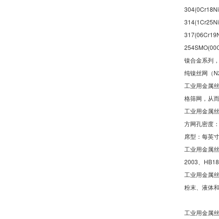
304(0Cr18N
314(1Cr25N
317(06Cr19
254SMO(00
镍合金系列，如
纯镍丝网（N
工业用金属
格筛网，从
工业用金属
方网孔密度：方
席型：每英寸排列
工业用金属丝编织网
2003、HB186
工业用金属
粉末、液体
工业用金属