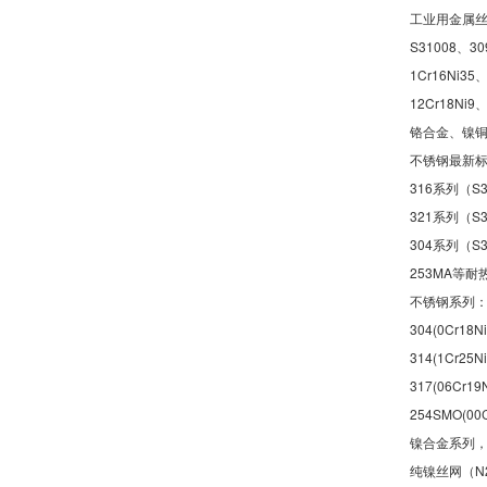
工业用金属丝编
S31008、30
1Cr16Ni35、
12Cr18N
铬合金、镍
不锈钢最新标准材
316系列（S3
321系列（S3
304系列（S30
253MA等耐
不锈钢系列：201(
304(0Cr18N
314(1Cr25N
317(06Cr19
254SMO(00
镍合金系列，如
纯镍丝网（N