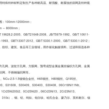
用特殊特种材料定制生产各种耐高温、耐强酸、耐腐蚀的筛网及特种规
100mm-12000mm；
 ～ 8000mm；
8.2-2005、GB/T21648-2008、JB/T5979-1992、GB/T 10611-
3-1993、GBT13307-2012、GB/T 5330.1-2000、GB/T 5330.1-2012；
、纺织、建筑、食品等工业领域，用作催化触媒填料、过滤和筛选各种
方孔网、波纹方孔网、方眼网、预弯成型金属金属丝编织方孔网、金属
丝网、不锈钢编织网等。
NCu-2.5-1.5镍铜合金丝、H65铜丝、H80铜丝、Q195丝、
3、S31608、S30409、S30403、S30408、06Cr18Ni11Nb、
、1Cr25Ni20Si2、0Cr25Ni20，06Cr23Ni13、2Cr23Ni13、
、316L、310、310s）、铜、铝、纯钛、钼尔钛、哈氏合金、蒙乃尔、英科耐尔、镍