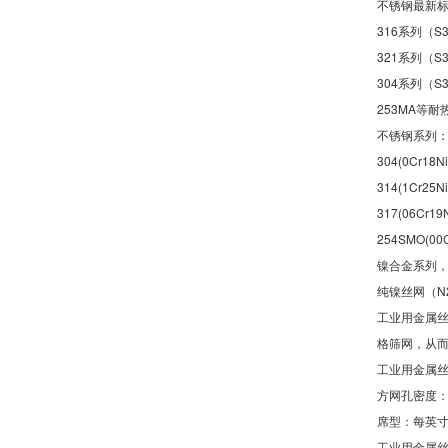
不锈钢最新标准材
316系列（S3
321系列（S3
304系列（S30
253MA等耐
不锈钢系列：201(
304(0Cr18N
314(1Cr25N
317(06Cr19
254SMO(00
镍合金系列，如
纯镍丝网（N
工业用金属
格筛网，从
工业用金属
方网孔密度：方
席型：每英寸排列
工业用金属丝编织网