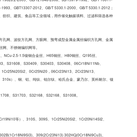
3-1993、GBT13307-2012、GB/T 5330.1-2000、GB/T 5330.1-2012；
、纺织、建筑、食品等工业领域，用作催化触媒填料、过滤和筛选各种
方孔网、波纹方孔网、方眼网、预弯成型金属金属丝编织方孔网、金属
丝网、不锈钢编织网等。
NCu-2.5-1.5镍铜合金丝、H65铜丝、H80铜丝、Q195丝、
3、S31608、S30409、S30403、S30408、06Cr18Ni11Nb、
、1Cr25Ni20Si2、0Cr25Ni20，06Cr23Ni13、2Cr23Ni13、
、316L、310、310s）、铜、铝、纯钛、钼尔钛、哈氏合金、蒙乃尔、英科耐尔、镍
708、S31703、S32168、S32168、S31008。
r19Ni10等）、310S、309S、1Cr25Ni20SI2、1Cr20Ni14SI2、
2B(1Cr18Ni9Si3)、309(2Cr23Ni13) 302HQ(0Cr18Ni9Cu3)、