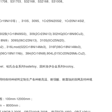
708、S31703、S32168、S32168、S31008。
r19Ni10等）、310S、309S、1Cr25Ni20SI2、1Cr20Ni14SI2、
2B(1Cr18Ni9Si3)、309(2Cr23Ni13) 302HQ(0Cr18Ni9Cu3)、
18Ni9） 309S(06Cr23Ni13)、310S(0Cr25Ni20)、
o2)，316Lmod(022Cr18Ni14Mo3)、316F(06Cr18Ni14Mo3)、
(06Cr18Ni11Nb)、384(0Cr16Ni8).904L(015Cr20Ni26Mo.Cu2)、
哈氏合金系列hastelloy、因科洛伊合金系列Incoloy。
用特殊特种材料定制生产各种耐高温、耐强酸、耐腐蚀的筛网及特种规
100mm-12000mm；
 ～ 8000mm；
8.2-2005、GB/T21648-2008、JB/T5979-1992、GB/T 10611-