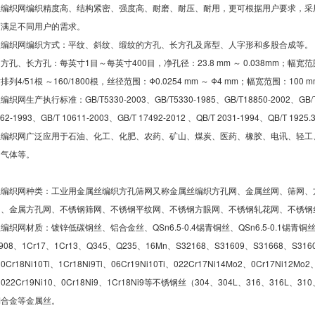
丝编织网编织精度高、结构紧密、强度高、耐磨、耐压、耐用，更可根据用户要求，采
而满足不同用户的需求。
丝编织网编织方式：平纹、斜纹、缎纹的方孔、长方孔及席型、人字形和多股合成等。
孔、长方孔：每英寸1目～每英寸400目，净孔径：23.8 mm ～ 0.038mm；幅宽范围：
4/51根 ～160/1800根，丝径范围：Φ0.0254 mm ～ Φ4 mm；幅宽范围：100 mm
生产执行标准：GB/T5330-2003、GB/T5330-1985、GB/T18850-2002、GB/T 1962
2-1993、GB/T 10611-2003、GB/T 17492-2012 、QB/T 2031-1994、QB/T 1925.
丝编织网广泛应用于石油、化工、化肥、农药、矿山、煤炭、医药、橡胶、电讯、轻工
和气体等。
丝编织网种类：工业用金属丝编织方孔筛网又称金属丝编织方孔网、金属丝网、筛网、
网、金属方孔网、不锈钢筛网、不锈钢平纹网、不锈钢方眼网、不锈钢轧花网、不锈钢
织网材质：镀锌低碳钢丝、铝合金丝、QSn6.5-0.4锡青铜丝、QSn6.5-0.1锡青铜丝、
908、1Cr17、1Cr13、Q345、Q235、16Mn、S32168、S31609、S31668、S3160
0Cr18Ni10Ti、1Cr18Ni9Ti、06Cr19Ni10Ti、022Cr17Ni14Mo2、0Cr17Ni12Mo2
i9、022Cr19Ni10、0Cr18Ni9、1Cr18Ni9等不锈钢丝（304、304L、316
铜合金等金属丝。