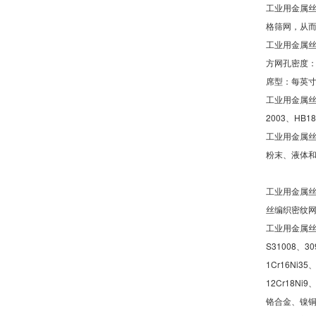
工业用金属
格筛网，从
工业用金属
方网孔密度：方
席型：每英寸排列
工业用金属丝编织网
2003、HB186
工业用金属
粉末、液体
工业用金属
丝编织密纹
工业用金属丝编
S31008、30
1Cr16Ni35、
12Cr18N
铬合金、镍