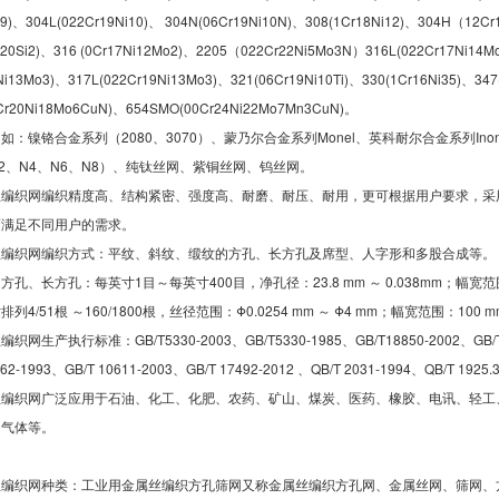
i9)、304L(022Cr19Ni10)、 304N(06Cr19Ni10N)、308(1Cr18Ni12)、304H（12Cr
i20Si2)、316 (0Cr17Ni12Mo2)、2205（022Cr22Ni5Mo3N）316L(022Cr17Ni14M
Ni13Mo3)、317L(022Cr19Ni13Mo3)、321(06Cr19Ni10Ti)、330(1Cr16Ni35)、347
Cr20Ni18Mo6CuN)、654SMO(00Cr24Ni22Mo7Mn3CuN)。
：镍铬合金系列（2080、3070）、蒙乃尔合金系列Monel、英科耐尔合金系列Inonel、
2、N4、N6、N8）、纯钛丝网、紫铜丝网、钨丝网。
丝编织网编织精度高、结构紧密、强度高、耐磨、耐压、耐用，更可根据用户要求，采
而满足不同用户的需求。
丝编织网编织方式：平纹、斜纹、缎纹的方孔、长方孔及席型、人字形和多股合成等。
孔、长方孔：每英寸1目～每英寸400目，净孔径：23.8 mm ～ 0.038mm；幅宽范围：
4/51根 ～160/1800根，丝径范围：Φ0.0254 mm ～ Φ4 mm；幅宽范围：100 mm
生产执行标准：GB/T5330-2003、GB/T5330-1985、GB/T18850-2002、GB/T 1962
2-1993、GB/T 10611-2003、GB/T 17492-2012 、QB/T 2031-1994、QB/T 1925.
丝编织网广泛应用于石油、化工、化肥、农药、矿山、煤炭、医药、橡胶、电讯、轻工
和气体等。
丝编织网种类：工业用金属丝编织方孔筛网又称金属丝编织方孔网、金属丝网、筛网、