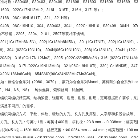
质：S30408、S30403、S30409、S31608、S31603、S31609、S31669、S31
1603、022Cr17Ni12Mo2、316L、316Ti、316H、317L等）；
2168、06Cr18Ni1611Ti、321、321H等）；
408、06Cr19Ni10、304、S30403、304L、022Cr19Ni10、S30409、304H、07C
热不锈钢，2205、2304、2101、2507等双相不锈钢。
1Cr17Mn6Ni5N)、202(1Cr18Mn8Ni5N)、 301(1Cr17Ni7)、302(1Cr18Ni9)、30
i9)、304L(022Cr19Ni10)、 304N(06Cr19Ni10N)、308(1Cr18Ni12)、304H（12Cr
i20Si2)、316 (0Cr17Ni12Mo2)、2205（022Cr22Ni5Mo3N）316L(022Cr17Ni14M
Ni13Mo3)、317L(022Cr19Ni13Mo3)、321(06Cr19Ni10Ti)、330(1Cr16Ni35)、347
Cr20Ni18Mo6CuN)、654SMO(00Cr24Ni22Mo7Mn3CuN)。
：镍铬合金系列（2080、3070）、蒙乃尔合金系列Monel、英科耐尔合金系列Inonel、
2、N4、N6、N8）、纯钛丝网、紫铜丝网、钨丝网。
丝编织网编织精度高、结构紧密、强度高、耐磨、耐压、耐用，更可根据用户要求，采
而满足不同用户的需求。
丝编织网编织方式：平纹、斜纹、缎纹的方孔、长方孔及席型、人字形和多股合成等。
孔、长方孔：每英寸1目～每英寸400目，净孔径：23.8 mm ～ 0.038mm；幅宽范围：
4/51根 ～160/1800根，丝径范围：Φ0.0254 mm ～ Φ4 mm；幅宽范围：100 mm
生产执行标准：GB/T5330-2003、GB/T5330-1985、GB/T18850-2002、GB/T 1962