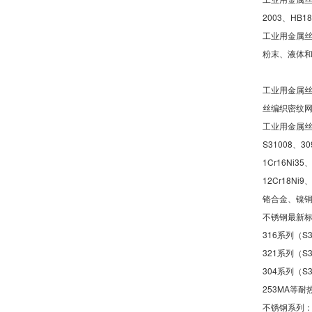
2003、HB186
工业用金属
粉末、液体
工业用金属
丝编织密纹
工业用金属丝编
S31008、30
1Cr16Ni35、
12Cr18N
铬合金、镍
不锈钢最新标准材
316系列（S3
321系列（S3
304系列（S30
253MA等耐
不锈钢系列：201(