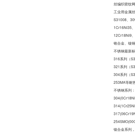
丝编织密纹
工业用金属丝编
S31008、30
1Cr16Ni35、
12Cr18N
铬合金、镍
不锈钢最新标准材
316系列（S3
321系列（S3
304系列（S30
253MA等耐
不锈钢系列：201(
304(0Cr18N
314(1Cr25N
317(06Cr19
254SMO(00
镍合金系列，如