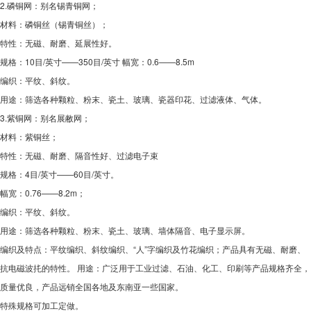
2.磷铜网：别名锡青铜网；
材料：磷铜丝（锡青铜丝）；
特性：无磁、耐磨、延展性好。
规格：10目/英寸——350目/英寸 幅宽：0.6——8.5m
编织：平纹、斜纹。
用途：筛选各种颗粒、粉末、瓷土、玻璃、瓷器印花、过滤液体、气体。
3.紫铜网：别名展敝网；
材料：紫铜丝；
特性：无磁、耐磨、隔音性好、过滤电子束
规格：4目/英寸——60目/英寸。
幅宽：0.76——8.2m；
编织：平纹、斜纹。
用途：筛选各种颗粒、粉末、瓷土、玻璃、墙体隔音、电子显示屏。
编织及特点：平纹编织、斜纹编织、“人”字编织及竹花编织；产品具有无磁、耐磨、
抗电磁波扥的特性。 用途：广泛用于工业过滤、石油、化工、印刷等产品规格齐全，
质量优良，产品远销全国各地及东南亚一些国家。
特殊规格可加工定做。