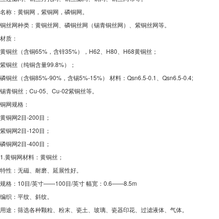
名称：黄铜网，紫铜网，磷铜网。
铜丝网种类：黄铜丝网、磷铜丝网（锡青铜丝网）、紫铜丝网等。
材质：
黄铜丝（含铜65%，含锌35%），H62、H80、H68黄铜丝；
紫铜丝（纯铜含量99.8%）；
磷铜丝（含铜85%-90%，含锡5%-15%） 材料：Qsn6.5-0.1、Qsn6.5-0.4;
锡青铜丝；Cu-05、Cu-02紫铜丝等。
铜网规格：
黄铜网2目-200目；
紫铜网2目-120目；
磷铜网2目-400目；
1.黄铜网材料：黄铜丝；
特性：无磁、耐磨、延展性好。
规格：10目/英寸——100目/英寸 幅宽：0.6——8.5m
编织：平纹、斜纹。
用途：筛选各种颗粒、粉末、瓷土、玻璃、瓷器印花、过滤液体、气体。